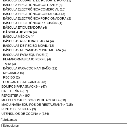
BÁSCULA COLGANTE DE RESORTE ROMA
(1)
BÁSCULA ELECTRÓNICA COLGANTE
(3)
BÁSCULA ELECTRÓNICA COMERCIAL
(16)
BÁSCULA ELECTRÓNICA CONTADORA
(3)
BÁSCULA ELECTRÓNICA PORCIONADORA
(2)
BÁSCULA ELECTRÓNICA PRECISIÓN
(1)
BÁSCULA ETIQUETADORA
(4)
BÁSCULA JOYERA
(4)
BÁSCULA MÉDICA
(4)
BÁSCULAS A PRUEBA DE AGUA
(4)
BÁSCULAS DE RECIBO MÓVIL
(12)
BÁSCULAS MECANICAS Y DIGITAL BRA
(4)
BÁSCULAS PARA EQUIPAJE
(2)
PLATAFORMAS BAJO PERFIL
(4)
TARA
(3)
BÁSCULA PARA COCINA Y BAÑO
(12)
MECÁNICA
(5)
RECIBO
(2)
COLGANTES MECANICAS
(8)
EQUIPOS PARA SNACKS->
(47)
CAFETERÍA->
(57)
REPOSTERÍA->
(90)
MUEBLES Y ACCESORIOS DE ACERO->
(38)
MAQUINARÍA EQUIPOS DE RESTAURANT->
(115)
PUNTO DE VENTA->
(3)
UTENSILIOS DE COCINA->
(184)
Fabricantes