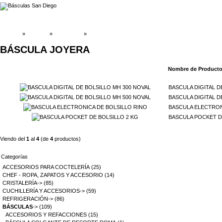
INICIO
»
Catálogo
»
BÁSCULAS
»
BÁSCULA JOYERA
BÁSCULA JOYERA
Nombre de Product
BASCULA DIGITAL D
BASCULA DIGITAL D
BASCULA ELECTRON
BASCULA POCKET D
Viendo del
1
al
4
(de
4
productos)
Categorías
ACCESORIOS PARA COCTELERÍA
(25)
CHEF - ROPA, ZAPATOS Y ACCESORIO
(14)
CRISTALERÍA->
(85)
CUCHILLERÍA Y ACCESORIOS->
(59)
REFRIGERACIÓN->
(86)
BÁSCULAS
->
(109)
ACCESORIOS Y REFACCIONES
(15)