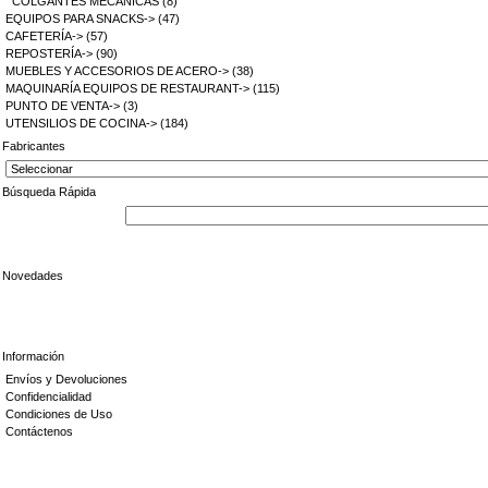
COLGANTES MECANICAS
(8)
EQUIPOS PARA SNACKS->
(47)
CAFETERÍA->
(57)
REPOSTERÍA->
(90)
MUEBLES Y ACCESORIOS DE ACERO->
(38)
MAQUINARÍA EQUIPOS DE RESTAURANT->
(115)
PUNTO DE VENTA->
(3)
UTENSILIOS DE COCINA->
(184)
Fabricantes
Búsqueda Rápida
Novedades
Información
Envíos y Devoluciones
Confidencialidad
Condiciones de Uso
Contáctenos