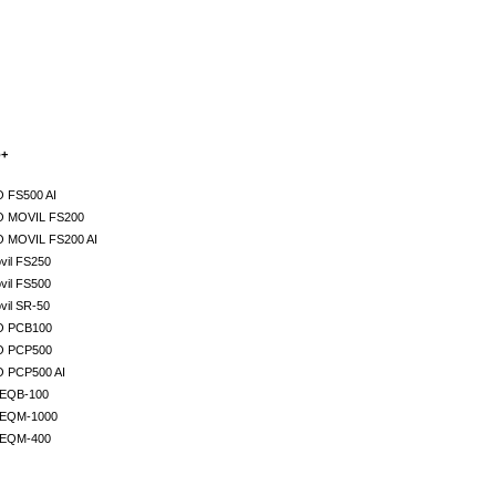
o+
 FS500 AI
 MOVIL FS200
 MOVIL FS200 AI
vil FS250
vil FS500
vil SR-50
O PCB100
O PCP500
 PCP500 AI
l EQB-100
l EQM-1000
l EQM-400