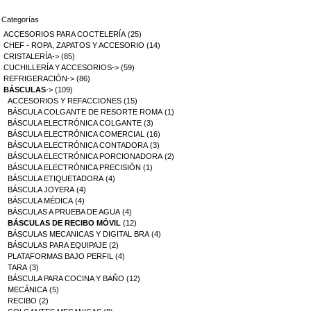
Categorías
ACCESORIOS PARA COCTELERÍA
(25)
CHEF - ROPA, ZAPATOS Y ACCESORIO
(14)
CRISTALERÍA->
(85)
CUCHILLERÍA Y ACCESORIOS->
(59)
REFRIGERACIÓN->
(86)
BÁSCULAS
->
(109)
ACCESORIOS Y REFACCIONES
(15)
BÁSCULA COLGANTE DE RESORTE ROMA
(1)
BÁSCULA ELECTRÓNICA COLGANTE
(3)
BÁSCULA ELECTRÓNICA COMERCIAL
(16)
BÁSCULA ELECTRÓNICA CONTADORA
(3)
BÁSCULA ELECTRÓNICA PORCIONADORA
(2)
BÁSCULA ELECTRÓNICA PRECISIÓN
(1)
BÁSCULA ETIQUETADORA
(4)
BÁSCULA JOYERA
(4)
BÁSCULA MÉDICA
(4)
BÁSCULAS A PRUEBA DE AGUA
(4)
BÁSCULAS DE RECIBO MÓVIL
(12)
BÁSCULAS MECANICAS Y DIGITAL BRA
(4)
BÁSCULAS PARA EQUIPAJE
(2)
PLATAFORMAS BAJO PERFIL
(4)
TARA
(3)
BÁSCULA PARA COCINA Y BAÑO
(12)
MECÁNICA
(5)
RECIBO
(2)