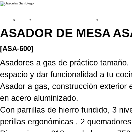
INICIO
»
Catálogo
»
MAQUINARÍA EQUIPOS DE RESTAURANT
»
PLANCHAS Y ASADO
ASADOR DE MESA AS
[ASA-600]
Asadores a gas de práctico tamaño, 
espacio y dar funcionalidad a tu coc
Asador a gas, construcción exterior e
en acero aluminizado.
Con parrillas de hierro fundido, 3 nive
perillas ergonómicas , 2 quemadores 